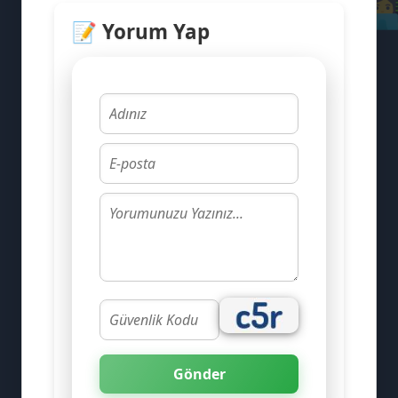
👩‍
😂
📝 Yorum Yap
👥
🎧
Gönder