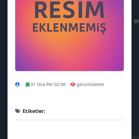

01 Oca Per 02:00
görüntüleme
💻
Etiketler: