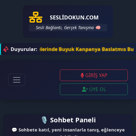
SESLIDOKUN.COM
Sesli Bağlantı, Gerçek Tanışma 🧠
 Sohbet Sitelerinde Buyuk Kanpanya Baslatmıs Bulunuyoruz
Duyurular:
GİRİŞ YAP
ÜYE OL
✉
🎙️ Sohbet Paneli
😍
👥
💬
Sohbete katıl, yeni insanlarla tanış, eğlenceye