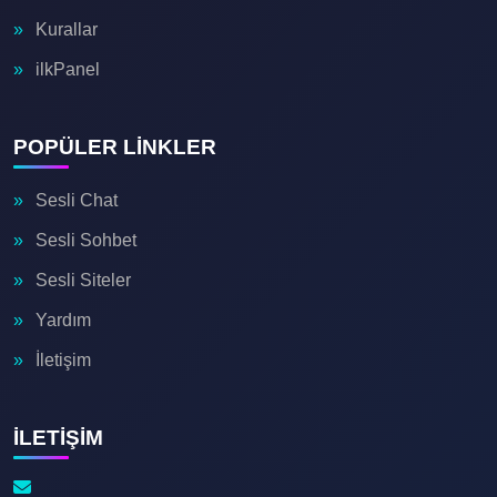
😍
💖
Kurallar
ilkPanel
🎉

POPÜLER LİNKLER
Sesli Chat
Sesli Sohbet
Sesli Siteler
Yardım
📝
İletişim
İLETİŞİM