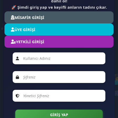
dahil ol!
🚀
Şimdi giriş yap ve keyifli anların tadını çıkar.
👩‍💻
MİSAFİR GİRİŞİ
🎶
ÜYE GİRİŞİ
YETKİLİ GİRİŞİ
💭
👩
