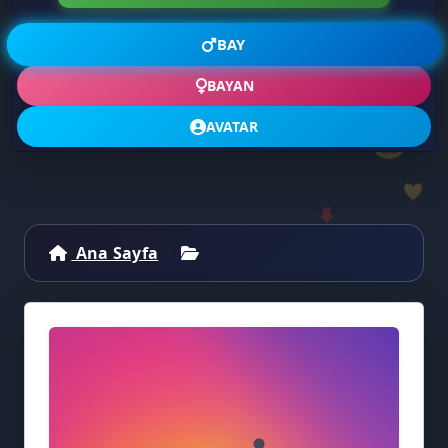
BAY
🎭
👥
BAYAN
AVATAR
😆
💛
📩
Ana Sayfa
🎧