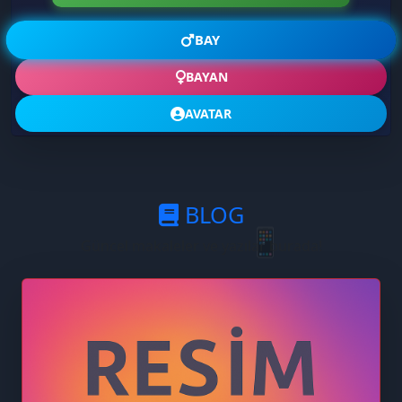
💗
BAY
BAYAN
AVATAR
BLOG
📱
Güncel makaleler ve yazılar burada!
🗨️
🌟