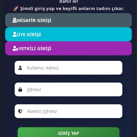
dahil ol!
🚀
Şimdi giriş yap ve keyifli anların tadını çıkar.
MİSAFİR GİRİŞİ
ÜYE GİRİŞİ
YETKİLİ GİRİŞİ
📢
💭
🔥
🖥️
📱