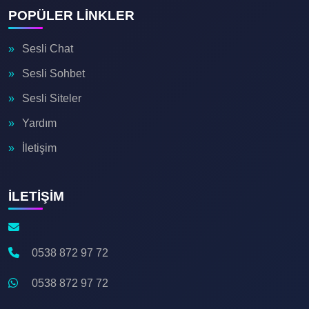
💚
POPÜLER LİNKLER

💙
📝
Sesli Chat
Sesli Sohbet
Sesli Siteler
Yardım
İletişim
📩
🔥
İLETİŞİM
💖
0538 872 97 72
0538 872 97 72