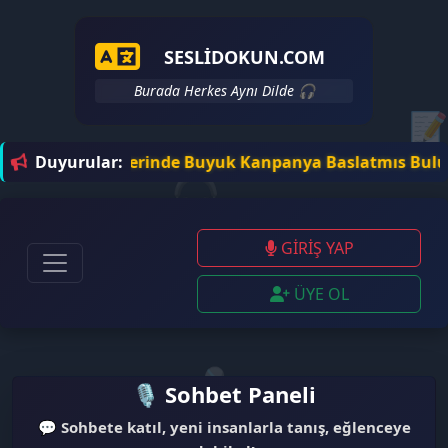
SESLIDOKUN.COM
Burada Herkes Aynı Dilde 🎧
📝
l Sohbet Sitelerinde Buyuk Kanpanya Baslatmıs Bulunuyor
Duyurular:
🎧
GİRİŞ YAP
ÜYE OL
🎤
🎙️ Sohbet Paneli
✉️
💬
Sohbete katıl, yeni insanlarla tanış, eğlenceye