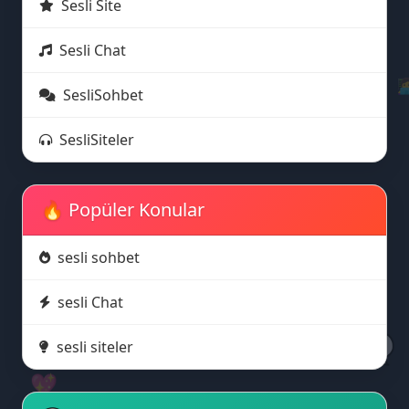
Sesli Site
Sesli Chat
👩
SesliSohbet
SesliSiteler
📝
🔥 Popüler Konular
sesli sohbet
sesli Chat
🗨️
sesli siteler
💖