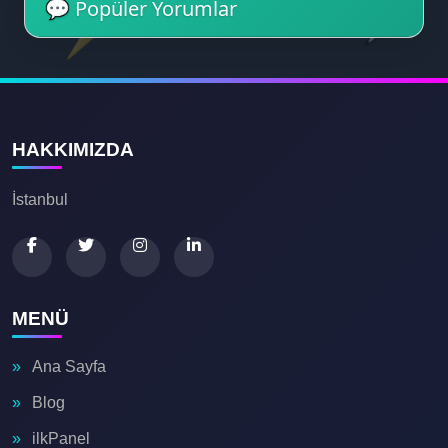
💬 Popüler Yorumlar
⚡
💬
HAKKIMIZDA
💙
😍
İstanbul
MENÜ
Ana Sayfa
Blog
ilkPanel