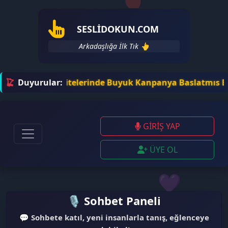
🎈
SESLIDOKUN.COM
Arkadaşlığa İlk Tık 👆
il Sohbet Sitelerinde Buyuk Kanpanya Baslatmıs Bulunuyor
Duyurular:
GİRİŞ YAP
ÜYE OL
💜
🎙️
🎙️ Sohbet Paneli
💬
Sohbete katıl, yeni insanlarla tanış, eğlenceye