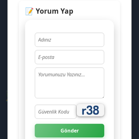
📝 Yorum Yap
📢
⭐
👨‍💻
Gönder