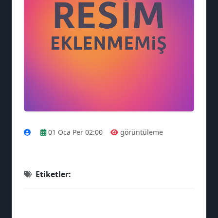
🗨️
01 Oca Per 02:00
görüntüleme
Etiketler: