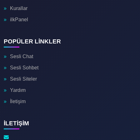
Kurallar
ilkPanel
POPÜLER LİNKLER
🎶
Sesli Chat
Sesli Sohbet
Sesli Siteler
Yardım
İletişim

İLETİŞİM