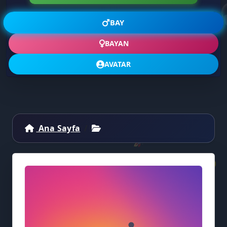
BAY
🗨️
BAYAN
AVATAR
Ana Sayfa
🚀
💡
🎭